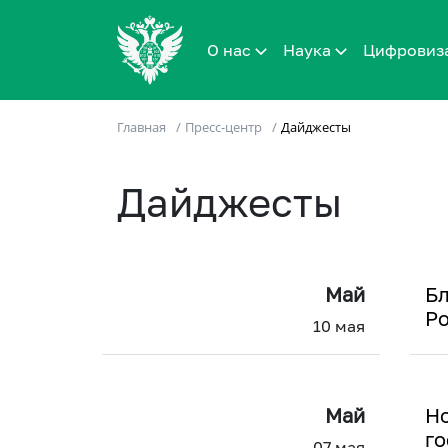
О нас
Наука
Цифровиз
Главная
/
Пресс-центр
/
Дайджесты
Дайджесты
Май
Бл
Р
10 мая
Май
Но
го
07 мая