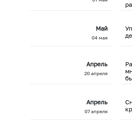
р
Май
Уп
де
04 мая
Апрель
Ра
мн
20 апреля
бы
Апрель
Сн
кр
07 апреля